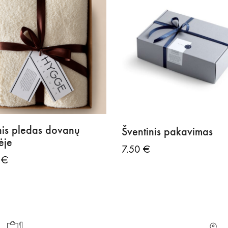
nis pledas dovanų
Šventinis pakavimas
ėje
7.50
€
0
€