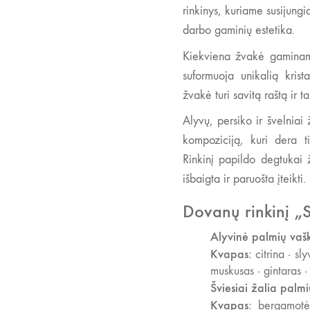
rinkinys, kuriame susijungia
darbo gaminių estetika.
Kiekviena žvakė gaminama
suformuoja unikalią krist
žvakė turi savitą raštą ir t
Alyvų, persiko ir švelniai
kompoziciją, kuri dera t
Rinkinį papildo degtukai 
išbaigta ir paruošta įteikti.
Dovanų rinkinį „S
Alyvinė palmių vaš
Kvapas:
citrina · sly
muskusas · gintaras ·
Šviesiai žalia palm
Kvapas:
bergamotė 