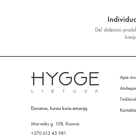
Individu
Dėl didesnio produk
kreip
Apie mu
Atsiliepi
Tinklaraš
Dovanos, kurios kuria emociją
Kontakta
Marvelės g. 108, Kaunas
+370 612 45 981