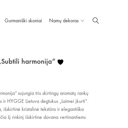
Gurmaniški skoniai
Namų dekoras
Subtili harmonija“
rmonija“ sujungia tris skirtingų aromatų rankų
 ir HYGGE Lietuva degtukus „Laimei įkurti“.
 išskirtinė kristalinė tekstūra ir elegantiška
ia šį rinkinį išskirtine dovana vertinantiems