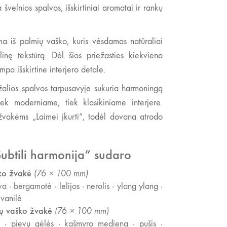
 švelnios spalvos, išskirtiniai aromatai ir rankų
 iš palmių vaško, kuris vėsdamas natūraliai
alinę tekstūrą. Dėl šios priežasties kiekviena
ampa išskirtine interjero detale.
 žalios spalvos tarpusavyje sukuria harmoningą
iek moderniame, tiek klasikiniame interjere.
žvakėms „Laimei įkurti“, todėl dovana atrodo
ubtili harmonija“ sudaro
ko žvakė
(76 × 100 mm)
va · bergamotė · lelijos · nerolis · ylang ylang ·
 vanilė
ių vaško žvakė
(76 × 100 mm)
· pievų gėlės · kašmyro mediena · pušis ·