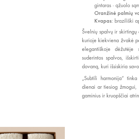
gintaras · ąžuolo są
Oranžinė palmių v
Kvapas:
braziliški a
Švelnių spalvų ir skirting
kurioje kiekviena žvakė pa
elegantiškoje dėžutėje s
suderintos spalvos, išski
dovaną, kuri išsiskiria sav
„Subtili harmonija“ tink
dienai ar tiesiog žmogui, 
gaminius ir kruopščiai atri