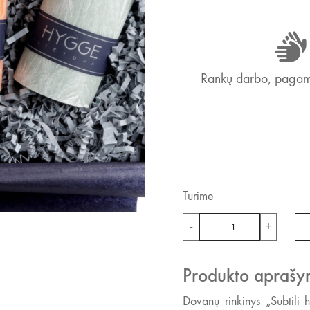
Rankų darbo, pagami
Turime
produkto
-
+
kiekis:
Dovanų
rinkinys
Produkto aprašy
„Subtili
Dovanų rinkinys „Subtili 
harmonija“