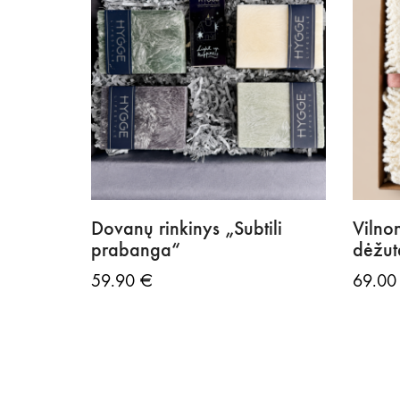
Dovanų rinkinys „Subtili
Vilno
prabanga“
dėžut
59.90
€
69.0