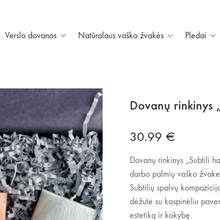
Verslo dovanos
Natūralaus vaško žvakės
Pledai
Dovanų rinkinys „
30.99
€
Dovanų rinkinys „Subtili ha
darbo palmių vaško žvakes
Subtilių spalvų kompozicija,
dėžutė su kaspinėliu paverč
estetiką ir kokybę.