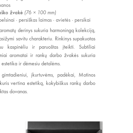
manos
aško žvakė
(76 × 100 mm)
pelsinai · persiškas laimas · avietės · persikai
ų aromatų derinys sukuria harmoningą kolekciją,
sižymi savitu charakteriu. Rinkinys supakuotas
u kaspinėliu ir paruoštas įteikti. Subtiliai
rtiniai aromatai ir rankų darbo žvakės sukuria
o estetika ir dėmesiu detalėms.
a gimtadieniui, įkurtuvėms, padėkai, Motinos
kuris vertina estetiką, kokybiškus rankų darbo
nktas dovanas.