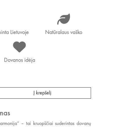
nta Lietuvoje
Natūralaus vaško
Dovanos idėja
Į krepšelį
mas
harmonija“ – tai kruopščiai suderintas dovanų