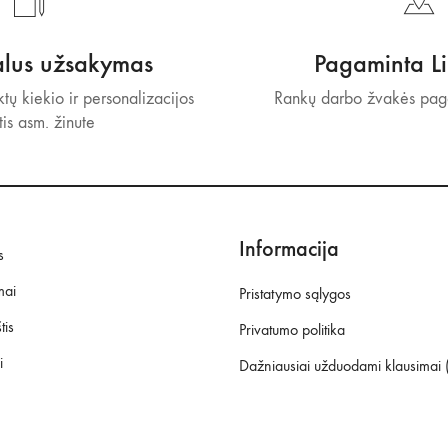
alus užsakymas
Pagaminta Li
tų kiekio ir personalizacijos
Rankų darbo žvakės paga
tis asm. žinute
Informacija
s
mai
Pristatymo sąlygos
tis
Privatumo politika
i
Dažniausiai užduodami klausimai