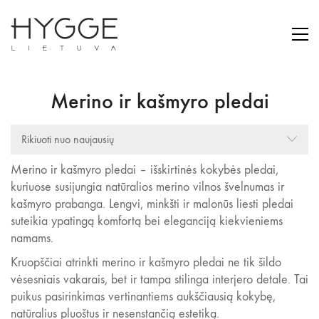
Merino ir kašmyro pledai
Rikiuoti nuo naujausių
Merino ir kašmyro pledai – išskirtinės kokybės pledai,
kuriuose susijungia natūralios merino vilnos švelnumas ir
kašmyro prabanga. Lengvi, minkšti ir malonūs liesti pledai
suteikia ypatingą komfortą bei eleganciją kiekvieniems
namams.
Kruopščiai atrinkti merino ir kašmyro pledai ne tik šildo
vėsesniais vakarais, bet ir tampa stilinga interjero detale. Tai
puikus pasirinkimas vertinantiems aukščiausią kokybę,
natūralius pluoštus ir nesenstančią estetiką.