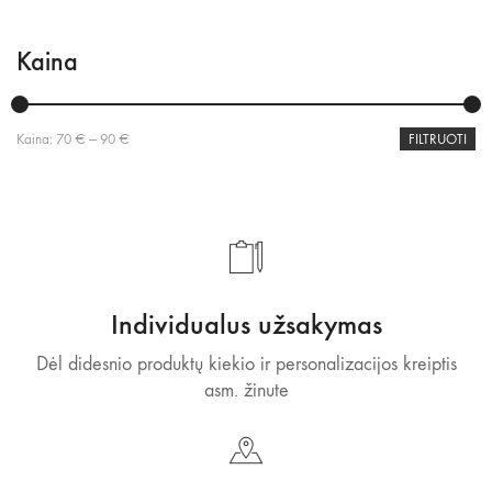
Kaina
Min
Maks
Kaina:
70 €
—
90 €
FILTRUOTI
kaina
kaina
Individualus užsakymas
Dėl didesnio produktų kiekio ir personalizacijos kreiptis
asm. žinute