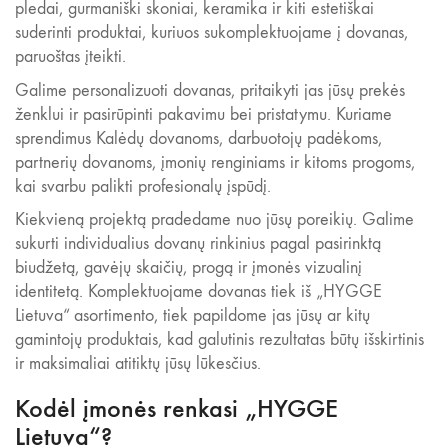
pledai, gurmaniški skoniai, keramika ir kiti estetiškai
suderinti produktai, kuriuos sukomplektuojame į dovanas,
paruoštas įteikti.
Galime personalizuoti dovanas, pritaikyti jas jūsų prekės
ženklui ir pasirūpinti pakavimu bei pristatymu. Kuriame
sprendimus Kalėdų dovanoms, darbuotojų padėkoms,
partnerių dovanoms, įmonių renginiams ir kitoms progoms,
kai svarbu palikti profesionalų įspūdį.
Kiekvieną projektą pradedame nuo jūsų poreikių. Galime
sukurti individualius dovanų rinkinius pagal pasirinktą
biudžetą, gavėjų skaičių, progą ir įmonės vizualinį
identitetą. Komplektuojame dovanas tiek iš „HYGGE
Lietuva“ asortimento, tiek papildome jas jūsų ar kitų
gamintojų produktais, kad galutinis rezultatas būtų išskirtinis
ir maksimaliai atitiktų jūsų lūkesčius.
Kodėl įmonės renkasi „HYGGE
Lietuva“?