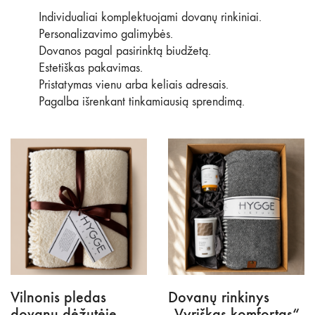
Individualiai komplektuojami dovanų rinkiniai.
Personalizavimo galimybės.
Dovanos pagal pasirinktą biudžetą.
Estetiškas pakavimas.
Pristatymas vienu arba keliais adresais.
Pagalba išrenkant tinkamiausią sprendimą.
Vilnonis pledas
Dovanų rinkinys
dovanų dėžutėje
„Vyriškas komfortas“