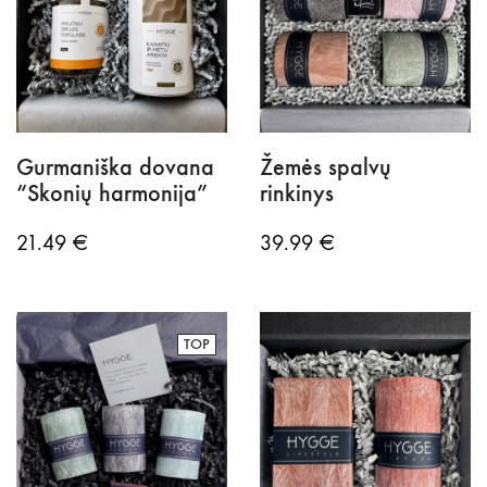
Gurmaniška dovana
Žemės spalvų
“Skonių harmonija”
rinkinys
21.49
€
39.99
€
TOP