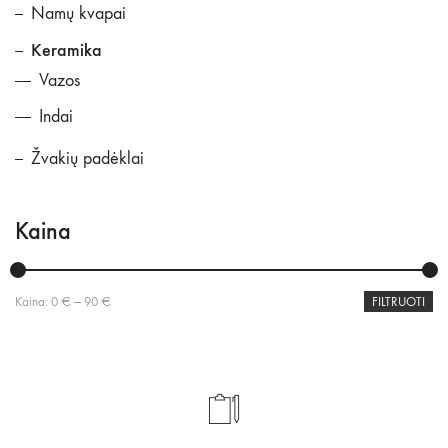
Namų kvapai
Keramika
Vazos
Indai
Žvakių padėklai
Kaina
Min
Maks
Kaina:
0 €
—
90 €
FILTRUOTI
kaina
kaina