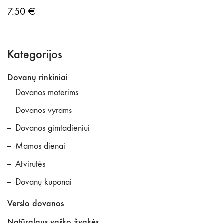
7.50
€
Kategorijos
Dovanų rinkiniai
Dovanos moterims
Dovanos vyrams
Dovanos gimtadieniui
Mamos dienai
Atvirutės
Dovanų kuponai
Verslo dovanos
Natūralaus vaško žvakės