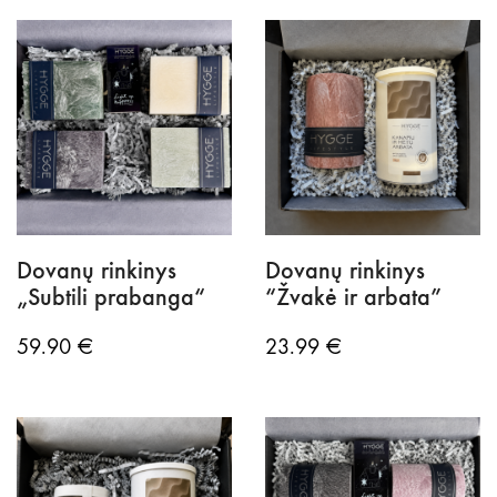
Dovanų rinkinys
Dovanų rinkinys
„Subtili prabanga“
“Žvakė ir arbata”
59.90
€
23.99
€