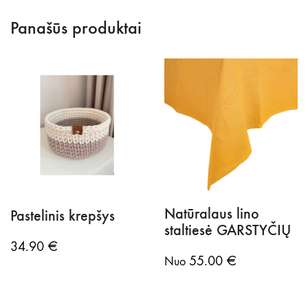
Panašūs produktai
Natūralaus lino
Pastelinis krepšys
staltiesė GARSTYČIŲ
34.90
€
55.00
€
Nuo