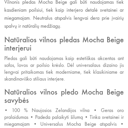
Vilnonis pledas Mocha Beige gali būti naudojamas tiek
kasdieniam poilsiui, tiek kaip interjero detalė svetainei ar
miegamajam. Neutralus atspalvis lengvai dera prie įvairių
spalvų ir natūralių medžiagų.
Natūralios vilnos pledas Mocha Beige
interjerui
Pledas gali būti naudojamas kaip estetiškas akcentas ant
sofos, lovos ar poilsio krėslo. Dėl universalaus dizaino jis
lengvai pritaikomas tiek moderniame, tiek klasikiniame ar
skandinaviško stiliaus interjere.
Natūralios vilnos pledo Mocha Beige
savybės
• 100 % Naujosios Zelandijos vilna • Geras oro
pralaidumas • Padeda palaikyti šilumą • Tinka svetainei ir
miegamajam • Universalus Mocha Beige atspalvis •