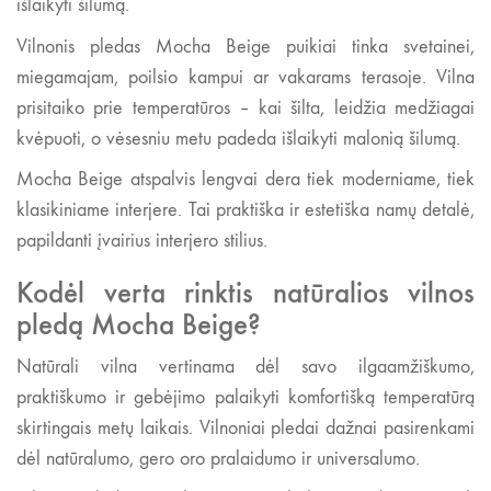
išlaikyti šilumą.
Vilnonis pledas Mocha Beige puikiai tinka svetainei,
miegamajam, poilsio kampui ar vakarams terasoje. Vilna
prisitaiko prie temperatūros – kai šilta, leidžia medžiagai
kvėpuoti, o vėsesniu metu padeda išlaikyti malonią šilumą.
Mocha Beige atspalvis lengvai dera tiek moderniame, tiek
klasikiniame interjere. Tai praktiška ir estetiška namų detalė,
papildanti įvairius interjero stilius.
Kodėl verta rinktis natūralios vilnos
pledą Mocha Beige?
Natūrali vilna vertinama dėl savo ilgaamžiškumo,
praktiškumo ir gebėjimo palaikyti komfortišką temperatūrą
skirtingais metų laikais. Vilnoniai pledai dažnai pasirenkami
dėl natūralumo, gero oro pralaidumo ir universalumo.