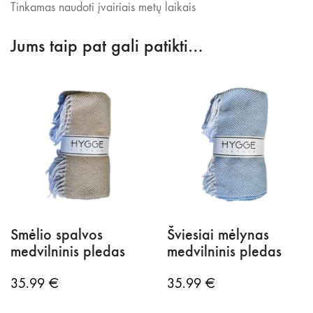
Tinkamas naudoti įvairiais metų laikais
Jums taip pat gali patikti…
Smėlio spalvos
Šviesiai mėlynas
medvilninis pledas
medvilninis pledas
35.99
€
35.99
€