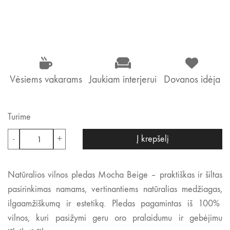
Vėsiems vakarams
Jaukiam interjerui
Dovanos idėja
Turime
produkto
-
+
Į krepšelį
kiekis:
Natūralios
vilnos
Natūralios vilnos pledas Mocha Beige – praktiškas ir šiltas
pledas
pasirinkimas namams, vertinantiems natūralias medžiagas,
Mocha
ilgaamžiškumą ir estetiką. Pledas pagamintas iš 100%
Beige
vilnos, kuri pasižymi geru oro pralaidumu ir gebėjimu