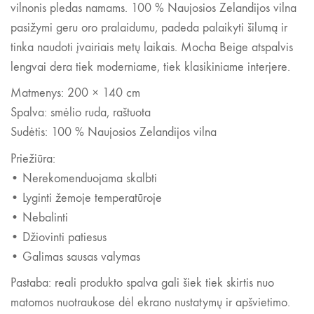
vilnonis pledas namams. 100 % Naujosios Zelandijos vilna
pasižymi geru oro pralaidumu, padeda palaikyti šilumą ir
tinka naudoti įvairiais metų laikais. Mocha Beige atspalvis
lengvai dera tiek moderniame, tiek klasikiniame interjere.
Matmenys: 200 × 140 cm
Spalva: smėlio ruda, raštuota
Sudėtis: 100 % Naujosios Zelandijos vilna
Priežiūra:
• Nerekomenduojama skalbti
• Lyginti žemoje temperatūroje
• Nebalinti
• Džiovinti patiesus
• Galimas sausas valymas
Pastaba: reali produkto spalva gali šiek tiek skirtis nuo
matomos nuotraukose dėl ekrano nustatymų ir apšvietimo.