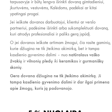
tarpusavyje ir būtų lengva išrinkti dovaną gimtadieniui,
įkurtuvėms, vestuvėms, Kalėdoms, padėkai ar kitai
ypatingai progai.
Jei ieškote dovanos darbuotojui, klientui ar verslo
partneriui, padėsime išrinkti arba sukomplektuoti dovaną,
kuri atrodys profesionaliai ir paliks gerą įspūdį.
O jei dovanos ieškote artimam žmogui, čia rasite gaminių,
kurie džiugina ne tik įteikimo akimirką, bet ir tampa
natūralaus vaško
kasdienio gyvenimo dalimi – nuo
žvakių
vilnonių pledų
keramikos
gurmaniškų
ir
iki
ir
skonių
.
Gera dovana džiugina ne tik įteikimo akimirką. Ji
tampa kasdienio gyvenimo dalimi ir dar ilgai primena
apie žmogų, kuris ją padovanojo.