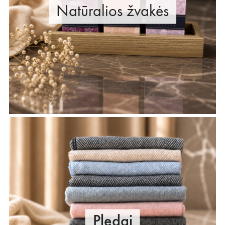
Natūralios žvakės
Pledai