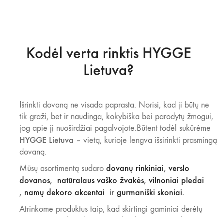
Kodėl verta rinktis HYGGE
Lietuva?
Išrinkti dovaną ne visada paprasta. Norisi, kad ji būtų ne
tik graži, bet ir naudinga, kokybiška bei parodytų žmogui,
jog apie jį nuoširdžiai pagalvojote.Būtent todėl sukūrėme
HYGGE Lietuva
– vietą, kurioje lengva išsirinkti prasmingą
dovaną.
dovanų rinkiniai
,
verslo
Mūsų asortimentą sudaro
dovanos
,
natūralaus vaško žvakės
,
vilnoniai pledai
,
namų dekoro akcentai
ir
gurmaniški skoniai.
Atrinkome produktus taip, kad skirtingi gaminiai derėtų