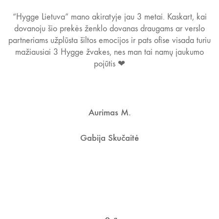
“Hygge Lietuva” mano akiratyje jau 3 metai. Kaskart, kai
dovanoju šio prekės ženklo dovanas draugams ar verslo
partneriams užplūsta šiltos emocijos ir pats ofise visada turiu
mažiausiai 3 Hygge žvakes, nes man tai namų jaukumo
pojūtis ❤
Aurimas M.
Gabija Skučaitė