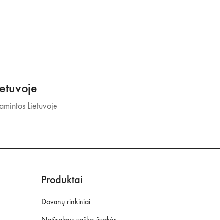
etuvoje
mintos Lietuvoje
Produktai
Dovanų rinkiniai
Natūralaus vaško žvakės