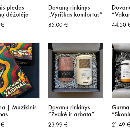
nis pledas
Dovanų rinkinys
Dovanų
ų dėžutėje
„Vyriškas komfortas“
“Vakar
0
€
85.00
€
44.50
a | Muzikinis
Dovanų rinkinys
Gurma
mas
“Žvakė ir arbata”
“Skoni
0
€
23.99
€
21.49