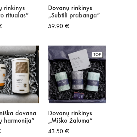
 rinkinys
Dovanų rinkinys
o ritualas”
„Subtili prabanga“
€
59.90
€
TOP
niška dovana
Dovanų rinkinys
ų harmonija”
„Miško žaluma“
€
43.50
€