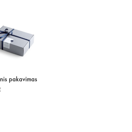
inis pakavimas
€