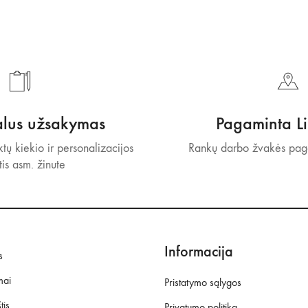
alus užsakymas
Pagaminta Li
tų kiekio ir personalizacijos
Rankų darbo žvakės paga
tis asm. žinute
Informacija
s
mai
Pristatymo sąlygos
tis
Privatumo politika