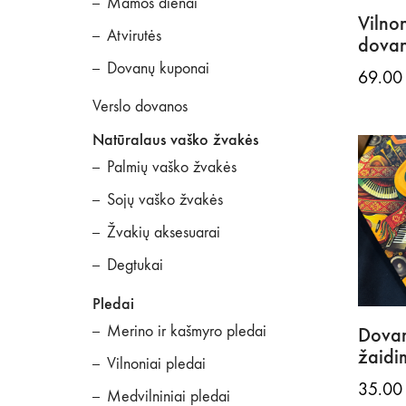
Mamos dienai
Vilno
Atvirutės
dovan
Dovanų kuponai
69.0
Verslo dovanos
Natūralaus vaško žvakės
Palmių vaško žvakės
Sojų vaško žvakės
Žvakių aksesuarai
Degtukai
Pledai
Merino ir kašmyro pledai
Dovan
žaidi
Vilnoniai pledai
35.0
Medvilniniai pledai