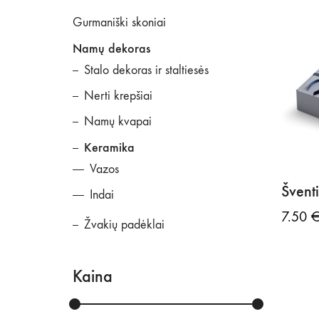
Gurmaniški skoniai
Namų dekoras
Stalo dekoras ir staltiesės
Nerti krepšiai
Namų kvapai
Keramika
Vazos
Švent
Indai
7.50
Žvakių padėklai
Kaina