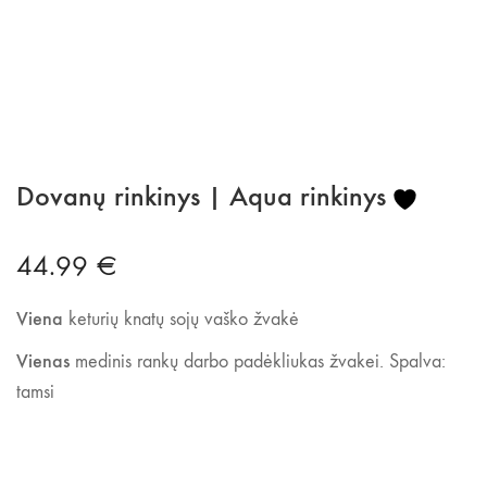
Dovanų rinkinys | Aqua rinkinys
44.99
€
Viena
keturių knatų sojų vaško žvakė
Vienas
medinis rankų darbo padėkliukas žvakei. Spalva:
tamsi