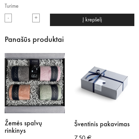
Turime
produkto
-
+
Į krepšelį
kiekis:
Dovanų
Panašūs produktai
rinkinys
|
Aqua
rinkinys
Žemės spalvų
Šventinis pakavimas
rinkinys
7.50
€