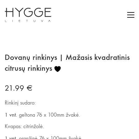
Dovanų rinkinys | Mažasis kvadratinis
citrusų rinkinys
21.99
€
Rinkinį sudaro:
1 vnt.
geltona 76 x 100mm žvakė.
Kvapas: citrinžolė.
1 vnt.
oranžinė 76 x 100mm žvakė.