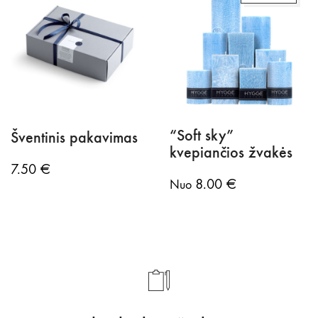
“Soft sky”
Šventinis pakavimas
kvepiančios žvakės
7.50
€
8.00
€
Nuo