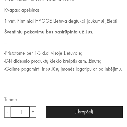
Kvapas: apelsinas.
1 vnt.
Firminiai HYGGE Lietuva degtukai jaukumui įžiebti
Šventiniu pakavimu bus pasirūpinta už Jus.
—
-Pristatome per 1-3 d.d. visoje Lietuvoje;
-Dėl didesnio produktų kiekio kreiptis asm. žinute;
-Galime pagaminti ir su Jūsų įmonės logotipu ar palinkėjimu.
Turime
produkto
-
+
Į krepšelį
kiekis:
Dovanų