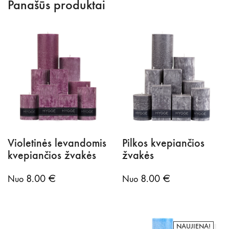
Panašūs produktai
rinkinys
|
Mažasis
kvadratinis
citrusų
rinkinys
Violetinės levandomis
Pilkos kvepiančios
kvepiančios žvakės
žvakės
8.00
€
8.00
€
Nuo
Nuo
NAUJIENA!