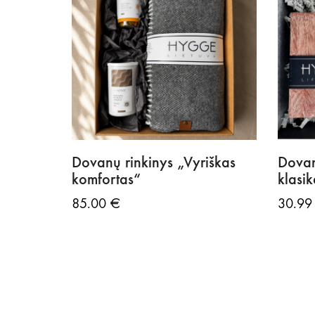
Dovanų rinkinys „Vyriškas
Dovan
komfortas“
klasik
85.00
€
30.9