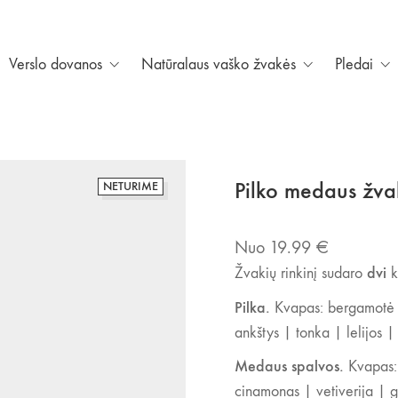
Verslo dovanos
Natūralaus vaško žvakės
Pledai
Pilko medaus žva
NETURIME
Nuo
19.99
€
dvi
Žvakių rinkinį sudaro
k
Pilka.
Kvapas: bergamotė |
ankštys | tonka | lelijos |
Medaus spalvos.
Kvapas: 
cinamonas | vetiverija | g