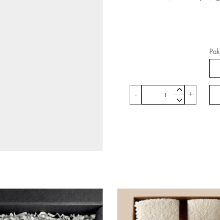
Pak
produkto

-
+
kiekis:

Pilko
medaus
žvakių
dovanų
rinkinys