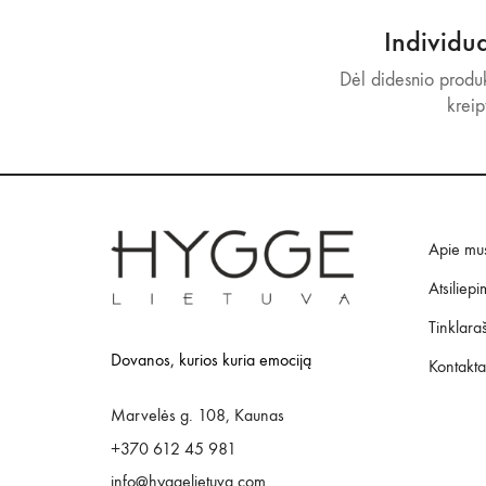
Individu
Dėl didesnio produk
kreip
Apie mu
Atsiliepi
Tinklaraš
Dovanos, kurios kuria emociją
Kontakta
Marvelės g. 108, Kaunas
+370 612 45 981
info@hyggelietuva.com