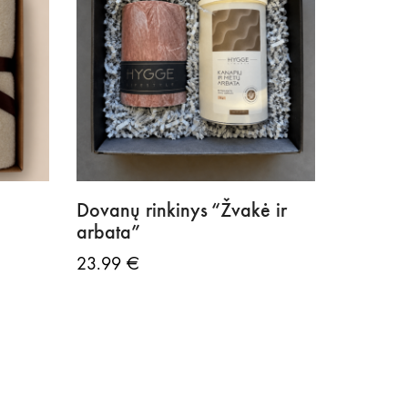
ų
Dovanų rinkinys “Žvakė ir
arbata”
23.99
€