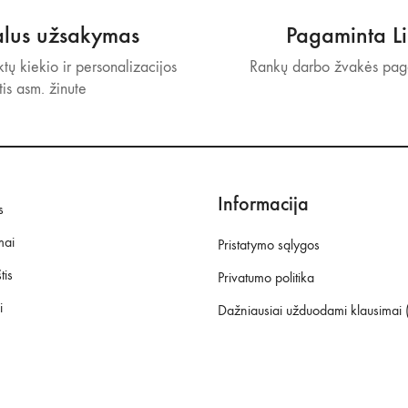
alus užsakymas
Pagaminta Li
tų kiekio ir personalizacijos
Rankų darbo žvakės paga
tis asm. žinute
Informacija
s
mai
Pristatymo sąlygos
tis
Privatumo politika
i
Dažniausiai užduodami klausimai