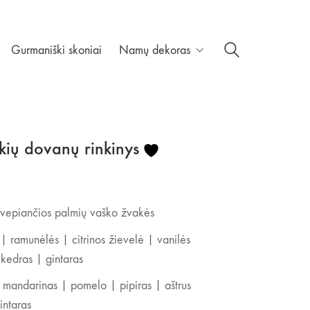
Gurmaniški skoniai
Namų dekoras
kių dovanų rinkinys
vepiančios palmių vaško žvakės
 ramunėlės | citrinos žievelė | vanilės
 kedras | gintaras
mandarinas | pomelo | pipiras | aštrus
intaras