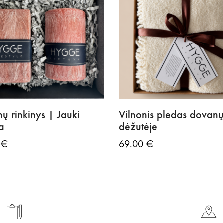
ų rinkinys | Jauki
Vilnonis pledas dovan
a
dėžutėje
9
€
69.00
€