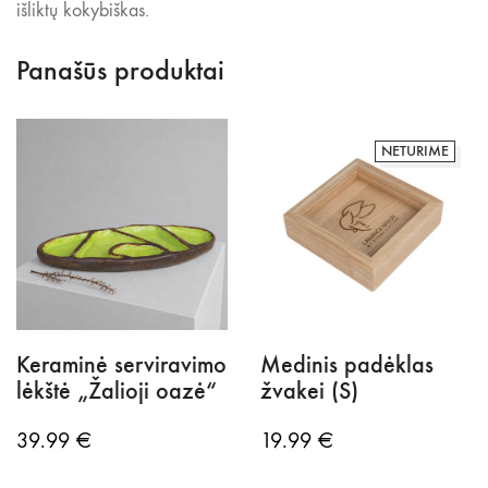
išliktų kokybiškas.
Panašūs produktai
NETURIME
Keraminė serviravimo
Medinis padėklas
lėkštė „Žalioji oazė“
žvakei (S)
39.99
€
19.99
€