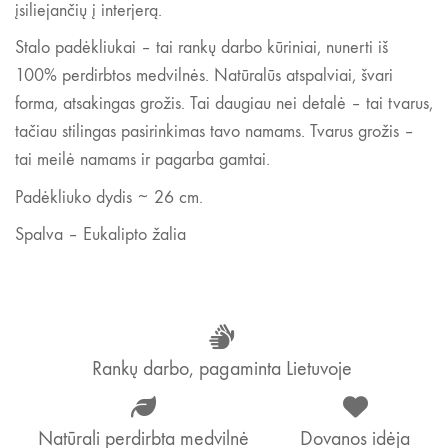
įsiliejančių į interjerą.
Stalo padėkliukai – tai rankų darbo kūriniai, nunerti iš
100% perdirbtos medvilnės. Natūralūs atspalviai, švari
forma, atsakingas grožis. Tai daugiau nei detalė – tai tvarus,
tačiau stilingas pasirinkimas tavo namams. Tvarus grožis –
tai meilė namams ir pagarba gamtai.
Padėkliuko dydis ~ 26 cm.
Spalva – Eukalipto žalia
Rankų darbo, pagaminta Lietuvoje
Natūrali perdirbta medvilnė
Dovanos idėja