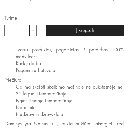
Turime
produkto
-
+
Į krepšelį
kiekis:
Eukalipto
spalvos
Tvarus produktas, pagamintas iš perdirbos 100%
stalo
medvilnės;
padėkliukas
Rankų darbo;
Pagaminta Lietuvoje.
Priežiūra:
Galima skalbti skalbimo mašinoje ne aukštesnėje nei
30 laipsnių temperatūroje.
Lyginti žemoje temperatūroje
Nebalinti
Nedžiovinti džiovyklėje
Gaminys yra švelnus ir jį reikia prižiūrėti atsargiai, kad