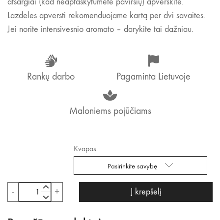
atsargiai (kad neaptaškytumėte paviršių) apverskite.
Lazdeles apversti rekomenduojame kartą per dvi savaites.
Jei norite intensivesnio aromato – darykite tai dažniau.
Rankų darbo
Pagaminta Lietuvoje
Maloniems pojūčiams
Kvapas
pasirinkite savybę
produkto

-
+
Į krepšelį
kiekis:

Namų