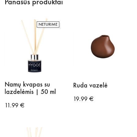
Panašūs produktai
kvapas
|
250
ml
NETURIME
Namų kvapas su
Ruda vazelė
lazdelėmis | 50 ml
19.99
€
11.99
€