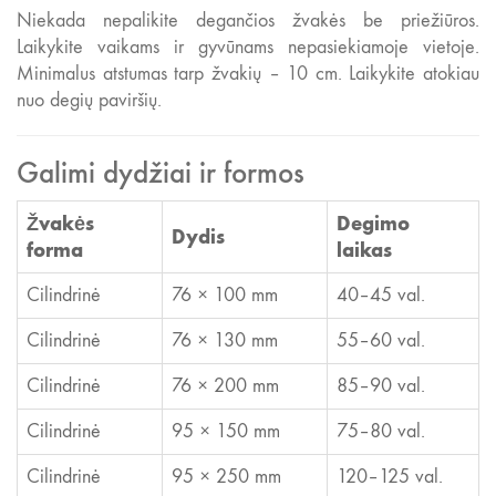
Niekada nepalikite degančios žvakės be priežiūros.
Laikykite vaikams ir gyvūnams nepasiekiamoje vietoje.
Minimalus atstumas tarp žvakių – 10 cm. Laikykite atokiau
nuo degių paviršių.
Galimi dydžiai ir formos
Žvakės
Degimo
Dydis
forma
laikas
Cilindrinė
76 × 100 mm
40–45 val.
Cilindrinė
76 × 130 mm
55–60 val.
Cilindrinė
76 × 200 mm
85–90 val.
Cilindrinė
95 × 150 mm
75–80 val.
Cilindrinė
95 × 250 mm
120–125 val.