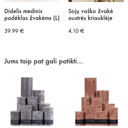
Didelis medinis
Sojų vaško žvakė
padėklas žvakėms (L)
austrės kriauklėje
39.99
€
4.10
€
Jums taip pat gali patikti…