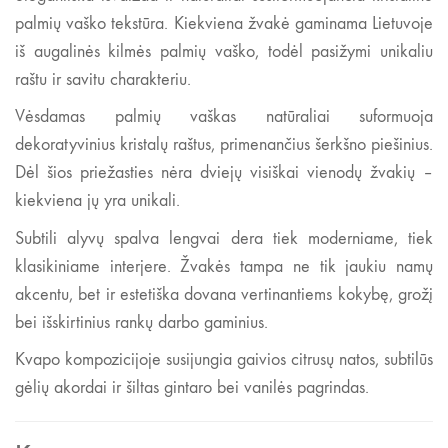
palmių vaško tekstūra. Kiekviena žvakė gaminama Lietuvoje
iš augalinės kilmės palmių vaško, todėl pasižymi unikaliu
raštu ir savitu charakteriu.
Vėsdamas palmių vaškas natūraliai suformuoja
dekoratyvinius kristalų raštus, primenančius šerkšno piešinius.
Dėl šios priežasties nėra dviejų visiškai vienodų žvakių –
kiekviena jų yra unikali.
Subtili alyvų spalva lengvai dera tiek moderniame, tiek
klasikiniame interjere. Žvakės tampa ne tik jaukiu namų
akcentu, bet ir estetiška dovana vertinantiems kokybę, grožį
bei išskirtinius rankų darbo gaminius.
Kvapo kompozicijoje susijungia gaivios citrusų natos, subtilūs
gėlių akordai ir šiltas gintaro bei vanilės pagrindas.