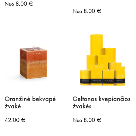
8.00
€
Nuo
8.00
€
Nuo
Oranžinė bekvapė
Geltonos kvepiančios
žvakė
žvakės
42.00
€
8.00
€
Nuo