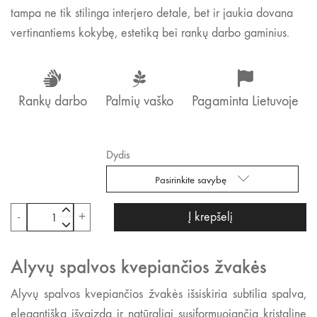
tampa ne tik stilinga interjero detale, bet ir jaukia dovana
vertinantiems kokybę, estetiką bei rankų darbo gaminius.
Rankų darbo
Palmių vaško
Pagaminta Lietuvoje
Dydis
pasirinkite savybę
produkto

-
+
Į krepšelį
kiekis:

Alyvų
spalvos
Alyvų spalvos kvepiančios žvakės
kvepiančios
Alyvų spalvos kvepiančios žvakės išsiskiria subtilia spalva,
žvakės
elegantiška išvaizda ir natūraliai susiformuojančia kristaline