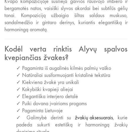
Kvapo kompozicijoje susilieja gaivios rausvojo imbiero ir
bergamotės natos, vaisiški slyvos akordai bei subtilūs gėlių
tonai. Kompoziciją užbaigia šiltas saldaus muskuso,
sandalmedžio ir gintaro derinys, kuriantis elegantišką ir
harmoningą aromatą.
Kodėl verta rinktis Alyvų spalvos
kvepiančias žvakes?
✓ Pagaminta iš augalinės kilmės palmių vaško
✓ Natūraliai susiformuojanti kristalinė tekstūra
✓ Kiekviena žvakė yra unikali
✓ Kokybiški kvapieji aliejai
✓ Elegantiška interjero detalė
✓ Puiki dovana įvairioms progoms
✓ Pagaminta Lietuvoje
✓ Galimybė derinti su
žvakių aksesuarais
, kurie
padeda sukurti estetišką ir harmoningą žvakių
deginimo ritualą.