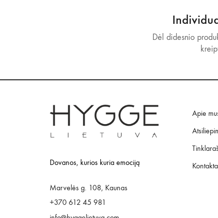
Individu
Dėl didesnio produk
kreip
Apie mu
Atsiliepi
Tinklaraš
Dovanos, kurios kuria emociją
Kontakta
Marvelės g. 108, Kaunas
+370 612 45 981
info@hyggelietuva.com