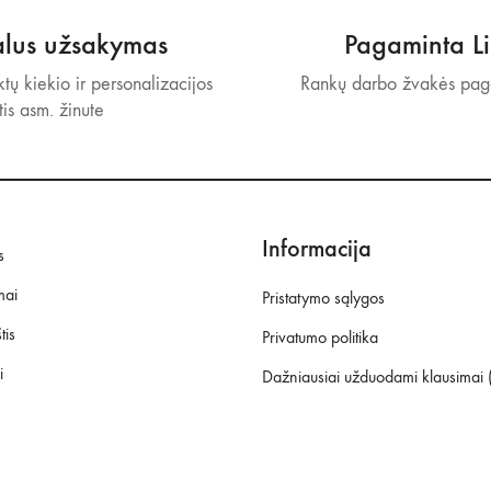
alus užsakymas
Pagaminta Li
tų kiekio ir personalizacijos
Rankų darbo žvakės paga
tis asm. žinute
Informacija
s
mai
Pristatymo sąlygos
tis
Privatumo politika
i
Dažniausiai užduodami klausimai