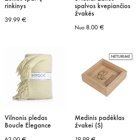
rinkinys
spalvos kvepiančios
žvakės
39.99
€
8.00
€
Nuo
NETURIME
Vilnonis pledas
Medinis padėklas
Boucle Elegance
žvakei (S)
62.00
€
19.99
€