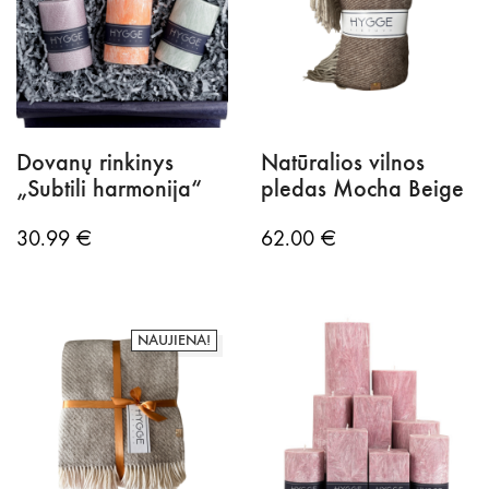
Dovanų rinkinys
Natūralios vilnos
„Subtili harmonija“
pledas Mocha Beige
30.99
€
62.00
€
NAUJIENA!