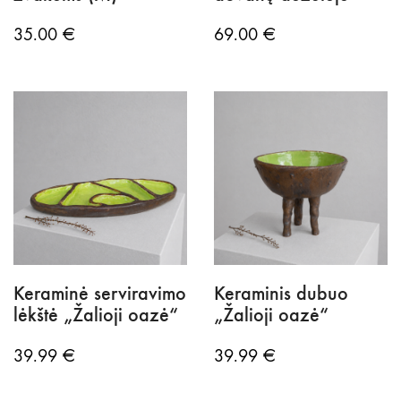
35.00
€
69.00
€
Keraminė serviravimo
Keraminis dubuo
lėkštė „Žalioji oazė“
„Žalioji oazė“
39.99
€
39.99
€