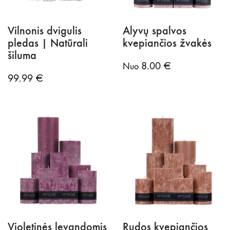
Vilnonis dvigulis
Alyvų spalvos
pledas | Natūrali
kvepiančios žvakės
šiluma
8.00
€
Nuo
99.99
€
Violetinės levandomis
Rudos kvepiančios