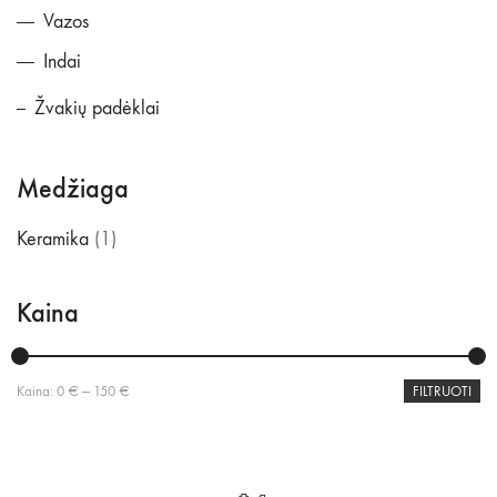
Vazos
Indai
Žvakių padėklai
Medžiaga
Keramika
(1)
Kaina
Min
Maks
Kaina:
0 €
—
150 €
FILTRUOTI
kaina
kaina