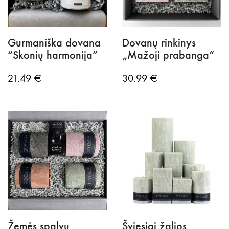
Gurmaniška dovana
Dovanų rinkinys
“Skonių harmonija”
„Mažoji prabanga“
21.49
€
30.99
€
Žemės spalvų
Šviesiai žalios