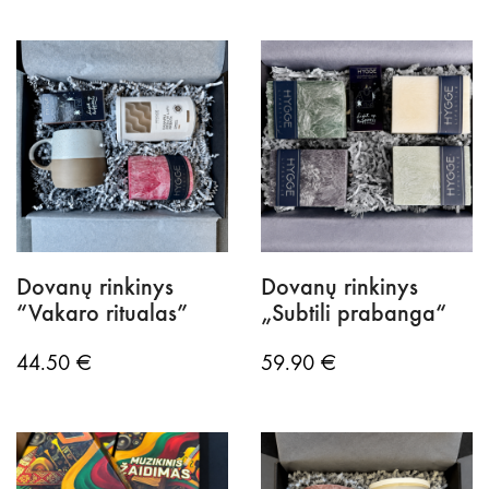
Dovanų rinkinys
Dovanų rinkinys
“Vakaro ritualas”
„Subtili prabanga“
44.50
€
59.90
€