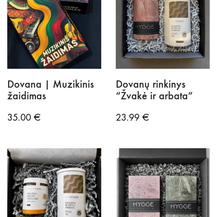
Dovana | Muzikinis
Dovanų rinkinys
žaidimas
“Žvakė ir arbata”
35.00
€
23.99
€