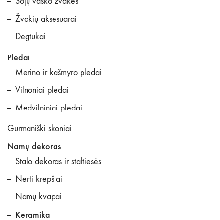
Sojų vaško žvakės
Žvakių aksesuarai
Degtukai
Pledai
Merino ir kašmyro pledai
Vilnoniai pledai
Medvilniniai pledai
Gurmaniški skoniai
Namų dekoras
Stalo dekoras ir staltiesės
Nerti krepšiai
Namų kvapai
Keramika