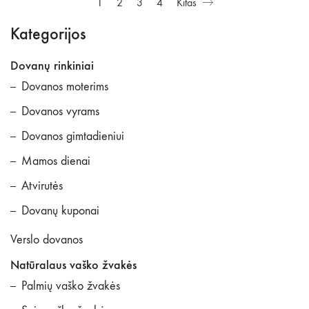
1
2
3
4
Kitas
Kategorijos
Dovanų rinkiniai
Dovanos moterims
Dovanos vyrams
Dovanos gimtadieniui
Mamos dienai
Atvirutės
Dovanų kuponai
Verslo dovanos
Natūralaus vaško žvakės
Palmių vaško žvakės