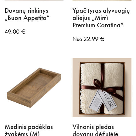
Dovanų rinkinys
Ypač tyras alyvuogių
„Buon Appetito“
aliejus „Mimì
Premium Coratina“
49.00
€
22.99
€
Nuo
Medinis padėklas
Vilnonis pledas
žvakėms (M)
dovanų dėžutėje