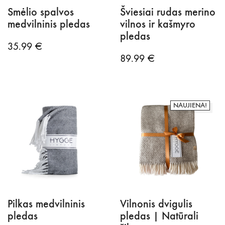
Smėlio spalvos
Šviesiai rudas merino
medvilninis pledas
vilnos ir kašmyro
pledas
35.99
€
89.99
€
NAUJIENA!
Pilkas medvilninis
Vilnonis dvigulis
pledas
pledas | Natūrali