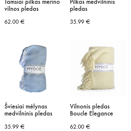
Tamsiai pilkas merino
Pilkas medvilninis
vilnos pledas
pledas
62.00
€
35.99
€
Šviesiai mėlynas
Vilnonis pledas
medvilninis pledas
Boucle Elegance
35.99
€
62.00
€