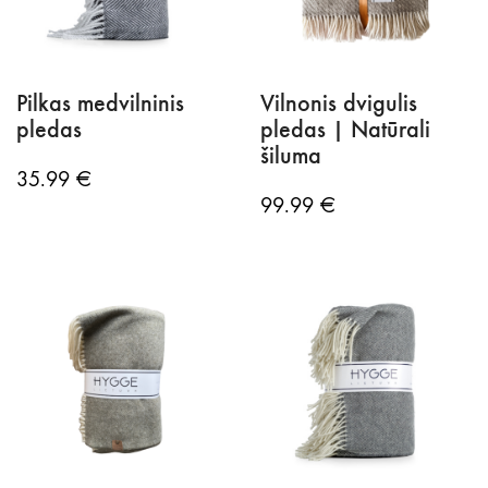
Pilkas medvilninis
Vilnonis dvigulis
pledas
pledas | Natūrali
šiluma
35.99
€
99.99
€