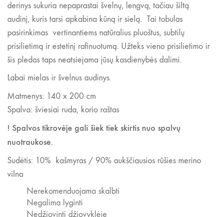
derinys sukuria nepaprastai švelnų, lengvą, tačiau šiltą
audinį, kuris tarsi apkabina kūną ir sielą. Tai tobulas
pasirinkimas vertinantiems natūralius pluoštus, subtilų
prisilietimą ir estetinį rafinuotumą. Užteks vieno prisilietimo ir
šis pledas taps neatsiejama jūsų kasdienybės dalimi.
Labai mielas ir švelnus audinys.
Matmenys: 140 x 200 cm
Spalva: šviesiai ruda, korio raštas
! Spalvos tikrovėje gali šiek tiek skirtis nuo spalvų
nuotraukose.
Sudėtis: 10% kašmyras / 90% aukščiausios rūšies merino
vilna
Nerekomenduojama skalbti
Negalima lyginti
Nedžiovinti džiovyklėje