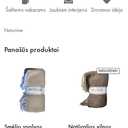
Šaltiems vakarams
Jaukiam interjerui
Dovanos idėja
Neturime
Panašūs produktai
NAUJIENA!
Smėlio spalvos
Natūralios vilnos