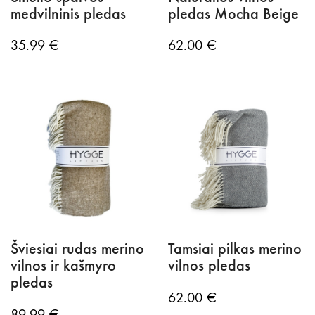
medvilninis pledas
pledas Mocha Beige
35.99
€
62.00
€
Šviesiai rudas merino
Tamsiai pilkas merino
vilnos ir kašmyro
vilnos pledas
pledas
62.00
€
89.99
€