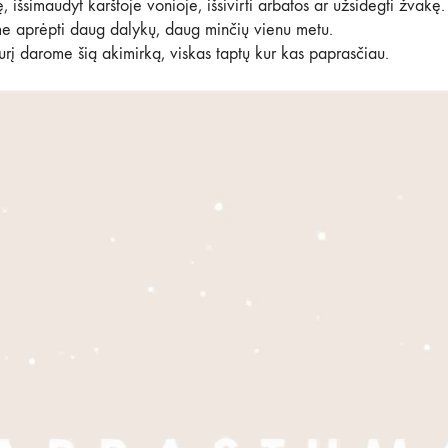
ę, išsimaudyt karštoje vonioje, išsivirti arbatos ar užsidegti
žvakę
.
e aprėpti daug dalykų, daug minčių vienu metu.
kurį darome šią akimirką, viskas taptų kur kas paprasčiau.