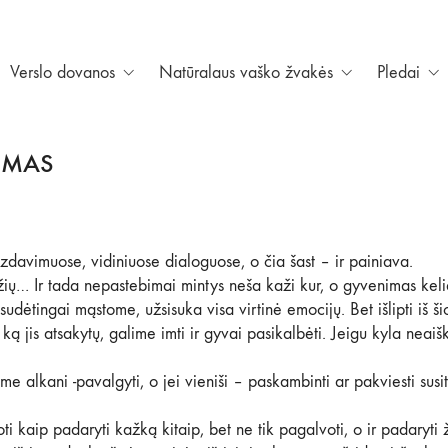
Verslo dovanos
Natūralaus vaško žvakės
Pledai
TUMAS
izdavimuose, vidiniuose dialoguose, o čia šast – ir painiava.
žių… Ir tada nepastebimai mintys neša kaži kur, o gyvenimas kel
sudėtingai mąstome, užsisuka visa virtinė emocijų. Bet išlipti iš 
 jis atsakytų, galime imti ir gyvai pasikalbėti. Jeigu kyla neai
e alkani -pavalgyti, o jei vieniši – paskambinti ar pakviesti susi
kaip padaryti kažką kitaip, bet ne tik pagalvoti, o ir padaryti ži