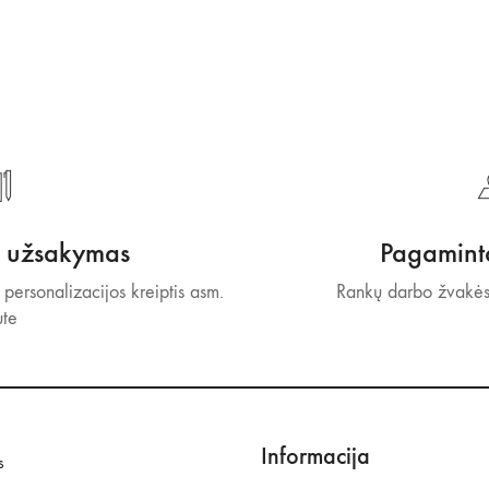
s užsakymas
Pagaminta
 personalizacijos kreiptis asm.
Rankų darbo žvakės
ute
Informacija
s