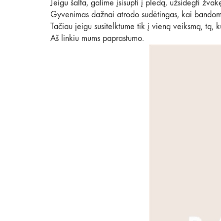
Jeigu šalta, galime įsisupti į pledą, užsidegti žvak
Gyvenimas dažnai atrodo sudėtingas, kai bandom
Tačiau jeigu susitelktume tik į vieną veiksmą, tą, 
Aš linkiu mums paprastumo.