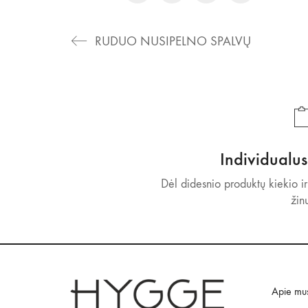
RUDUO NUSIPELNO SPALVŲ
Individualu
Dėl didesnio produktų kiekio ir
žin
Apie mu