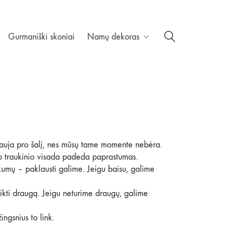
Gurmaniški skoniai
Namų dekoras
iauja pro šalį, nes mūsų tame momente nebėra.
šio traukinio visada padeda paprastumas.
škumų – paklausti galime. Jeigu baisu, galime
tikti draugą. Jeigu neturime draugų, galime
ngsnius to link.