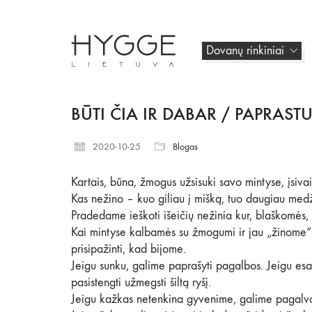
Dovanų rinkiniai
BŪTI ČIA IR DABAR / PAPRAS
2020-10-25
Blogas
Kartais, būna, žmogus užsisuki savo mintyse, įsiva
Kas nežino – kuo giliau į mišką, tuo daugiau med
Pradedame ieškoti išeičių nežinia kur, blaškomės, 
Kai mintyse kalbamės su žmogumi ir jau „žinome“ ką
prisipažinti, kad bijome.
Jeigu sunku, galime paprašyti pagalbos. Jeigu esam
pasistengti užmegsti šiltą ryšį.
Jeigu kažkas netenkina gyvenime, galime pagalvoti 