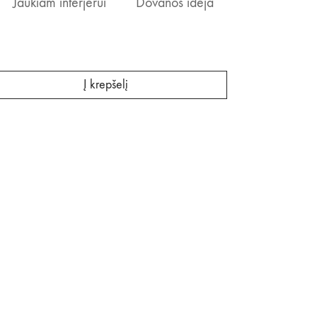
Jaukiam interjerui
Dovanos idėja
Į krepšelį