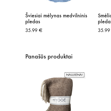
Šviesiai mėlynas medvilninis
Smėli
pledas
pleda
35.99
€
35.9
Panašūs produktai
NAUJIENA!