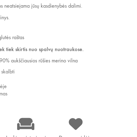
taps neatsiejama jūsų kasdienybės dalimi.
inys.
lutės raštas
iek tiek skirtis nuo spalvų nuotraukose.
0% aukščiausios rūšies merino vilna
kalbti
lėje
ymas