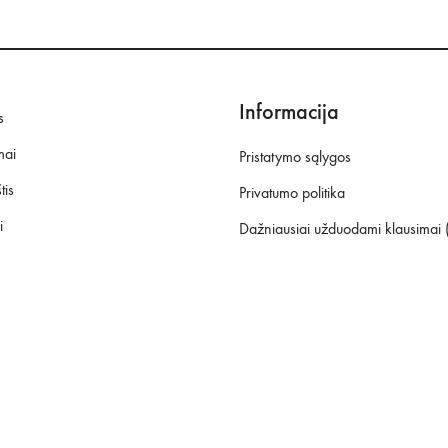
Informacija
s
mai
Pristatymo sąlygos
tis
Privatumo politika
i
Dažniausiai užduodami klausimai