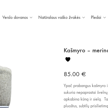
Verslo dovanos
Natūralaus vaško žvakės
Pledai
Kašmyro – merino
85.00
€
Ypač prabangus kašmyro ir 
sukuria nepaprastai švelnų, 
apkabina kūną ir sielą. Ta
pluoštus, subtilų prisilieti