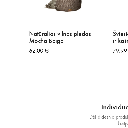
Natūralios vilnos pledas
Šviesi
Mocha Beige
ir ka
62.00
€
79.9
Individu
Dėl didesnio produk
kreip