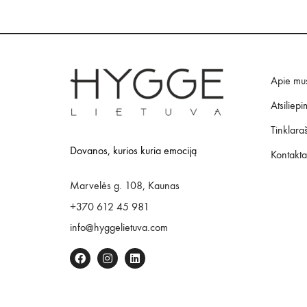
Apie mu
Atsiliepi
Tinklaraš
Dovanos, kurios kuria emociją
Kontakta
Marvelės g. 108, Kaunas
+370 612 45 981
info@hyggelietuva.com