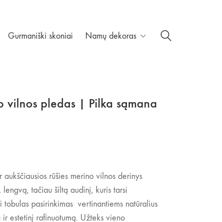
Gurmaniški skoniai
Namų dekoras
 vilnos pledas | Pilka sąmana
aukščiausios rūšies merino vilnos derinys
lengvą, tačiau šiltą audinį, kuris tarsi
i tobulas pasirinkimas vertinantiems natūralius
mą ir estetinį rafinuotumą. Užteks vieno