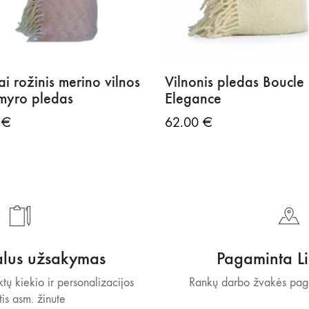
ai rožinis merino vilnos
Vilnonis pledas Boucle
šmyro pledas
Elegance
9
€
62.00
€
alus užsakymas
Pagaminta Li
tų kiekio ir personalizacijos
Rankų darbo žvakės paga
tis asm. žinute