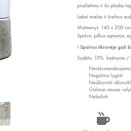
prisilietimo ir šis pledas 
Labai mielas ir švelnus aud
Matmenys: 140 x 200 cm
Spalva: pilkos sąmanos, eg
! Spalvos tikrovėje gali š
Sudėtis: 10% kašmyras / 9
Nerekomenduojama s
Negalima lyginti
Nedžiovinti džiovyk
Galimas sausas val
Nebalinti