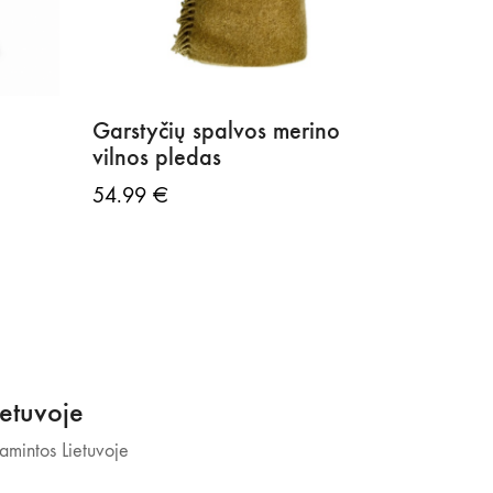
Garstyčių spalvos merino
vilnos pledas
54.99
€
etuvoje
mintos Lietuvoje