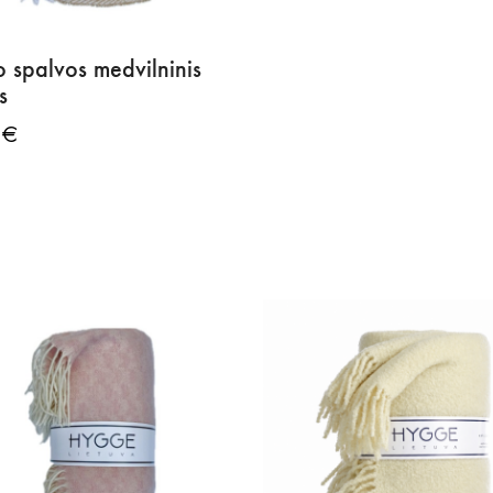
o spalvos medvilninis
s
9
€