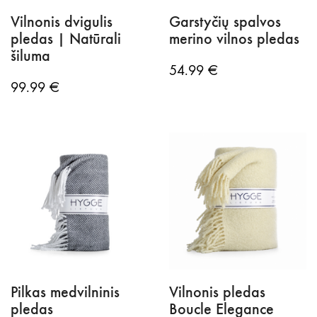
Vilnonis dvigulis
Garstyčių spalvos
pledas | Natūrali
merino vilnos pledas
šiluma
54.99
€
99.99
€
Pilkas medvilninis
Vilnonis pledas
pledas
Boucle Elegance