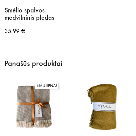
Smėlio spalvos
medvilninis pledas
35.99
€
Panašūs produktai
NAUJIENA!