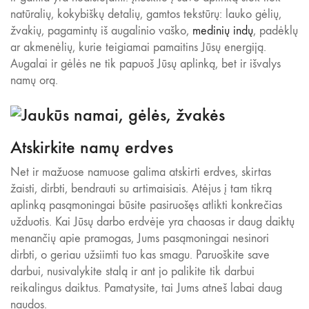
natūralių, kokybiškų detalių, gamtos tekstūrų: lauko gėlių,
žvakių, pagamintų iš augalinio vaško,
medinių indų
, padėklų
ar akmenėlių, kurie teigiamai pamaitins Jūsų energiją.
Augalai ir gėlės ne tik papuoš Jūsų aplinką, bet ir išvalys
namų orą.
Atskirkite namų erdves
Net ir mažuose namuose galima atskirti erdves, skirtas
žaisti, dirbti, bendrauti su artimaisiais. Atėjus į tam tikrą
aplinką pasąmoningai būsite pasiruošęs atlikti konkrečias
užduotis. Kai Jūsų darbo erdvėje yra chaosas ir daug daiktų
menančių apie pramogas, Jums pasąmoningai nesinori
dirbti, o geriau užsiimti tuo kas smagu. Paruoškite save
darbui, nusivalykite stalą ir ant jo palikite tik darbui
reikalingus daiktus. Pamatysite, tai Jums atneš labai daug
naudos.