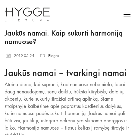
Jaukūs namai. Kaip sukurti harmoniją
namuose?
2019-05-24
Blogas
Jaukūs namai
– tvarkingi namai
Ateina diena, kai supranti, kad namuose nebemiela, labai
daug nenaudojamų, senų daiktų, trūksta kūrybiškų detalių,
akcentų, kurie sukurtų širdžiai artimą aplinką. Šiame
straipsnyje kalbėsime apie paprastus kasdienius dalykus,
kurie namuose padės sukurti harmoniją. Jaukūs namai gali
būti visi, jei tik jų interjero dekorui yra skiriama energijos ir
laiko. Harmonija namuose – tiesus kelias į ramybę širdyje ir