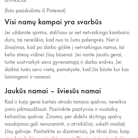
atvirkščiai.
(foto pasiskolinta iš Pinterest)
Visi namų kampai yra svarbūs
Jei uždarote spintos, stalčiaus ar net netvarkingo kambario
duris, tai nereiškia, kad nuo to Jums palengvės. Net ir
žinojimas, kad po darbo grįšite į netvarkingus namus, tai
kelia stresą vidinei Jūsų būsenai. Jei norite jaustis gerai,
turite susitvarkyti savo gyvenamąją ir darbo erdves. Jei
daiktai turės savo vietą, pamatysite, kad Jūs būsite kur kas
laimingesni ir ramesni.
Jaukūs namai – šviesūs namai
Kad ir kaip gerai kartais atrodo tamsios spalvos, nereikia
jomis piktnaudžiauti. Pasirinkite pozityvias ir nuotaiką
keliančias spalvas. Žinoma, per didelis skirtingų spalvų
naudojimas gali nenuraminti, o atvirkščiai, sukelti maišatį
Jūsų galvoje. Pasitarkite su dizaineriais, jie tikrai žino, kaip