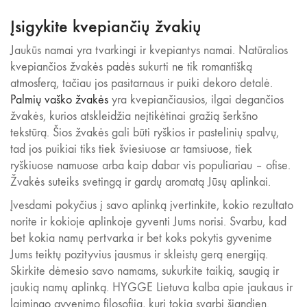
Įsigykite kvepiančių žvakių
Jaukūs namai yra tvarkingi ir kvepiantys namai. Natūralios
kvepiančios žvakės padės sukurti ne tik romantišką
atmosferą, tačiau jos pasitarnaus ir puiki dekoro detalė.
Palmių vaško žvakės
yra kvepiančiausios, ilgai degančios
žvakės, kurios atskleidžia neįtikėtinai gražią šerkšno
tekstūrą. Šios žvakės gali būti ryškios ir pastelinių spalvų,
tad jos puikiai tiks tiek šviesiuose ar tamsiuose, tiek
ryškiuose namuose arba kaip dabar vis populiariau – ofise.
Žvakės suteiks svetingą ir gardų aromatą Jūsų aplinkai.
Įvesdami pokyčius į savo aplinką įvertinkite, kokio rezultato
norite ir kokioje aplinkoje gyventi Jums norisi. Svarbu, kad
bet kokia namų pertvarka ir bet koks pokytis gyvenime
Jums teiktų pozityvius jausmus ir skleistų gerą energiją.
Skirkite dėmesio savo namams, sukurkite taikią, saugią ir
jaukią namų aplinką. HYGGE Lietuva kalba apie jaukaus ir
laimingo gyvenimo filosofiją, kuri tokia svarbi šiandien.