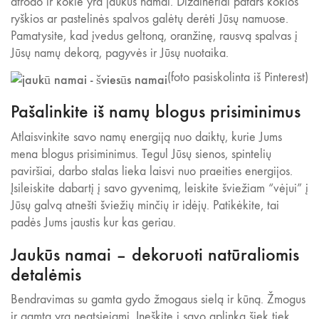
atrodo ir kokie yra jaukūs namai. Dizaineriai patars kokios
ryškios ar pastelinės spalvos galėtų derėti Jūsų namuose.
Pamatysite, kad įvedus geltoną, oranžinę, rausvą spalvas į
Jūsų namų dekorą, pagyvės ir Jūsų nuotaika.
(foto pasiskolinta iš Pinterest)
Pašalinkite iš namų blogus prisiminimus
Atlaisvinkite savo namų energiją nuo daiktų, kurie Jums
mena blogus prisiminimus. Tegul Jūsų sienos, spintelių
paviršiai, darbo stalas lieka laisvi nuo praeities energijos.
Įsileiskite dabartį į savo gyvenimą, leiskite šviežiam “vėjui” į
Jūsų galvą atnešti šviežių minčių ir idėjų. Patikėkite, tai
padės Jums jaustis kur kas geriau.
Jaukūs namai
– dekoruoti natūraliomis
detalėmis
Bendravimas su gamta gydo žmogaus sielą ir kūną. Žmogus
ir gamta yra neatsiejami. Įneškite į savo aplinką šiek tiek