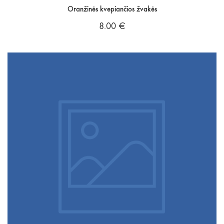
Oranžinės kvepiančios žvakės
8.00
€