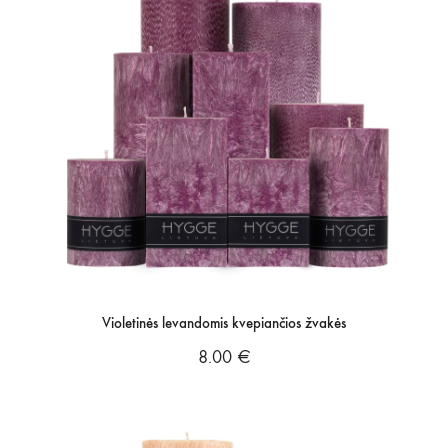
Violetinės levandomis kvepiančios žvakės
8.00
€