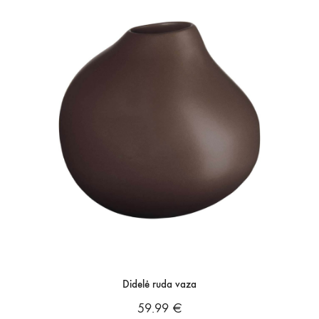
Didelė ruda vaza
59.99
€