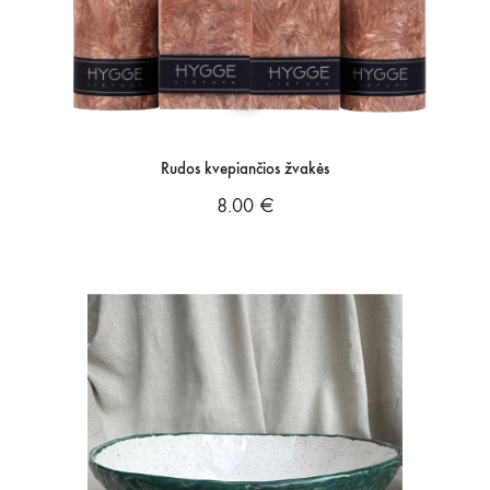
Rudos kvepiančios žvakės
8.00
€