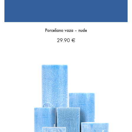
Porceliano vaza – nude
29.90
€