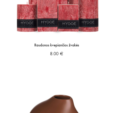
Raudonos kvepiančios žvakės
8.00
€