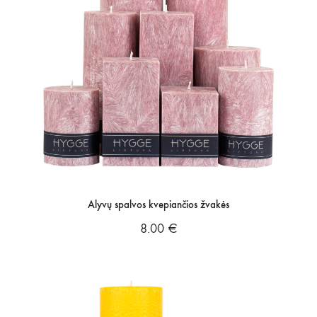
Alyvų spalvos kvepiančios žvakės
8.00
€