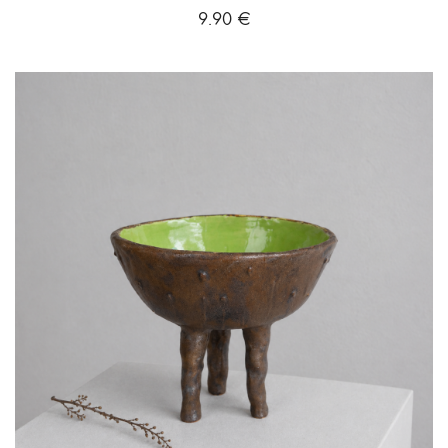
9.90
€