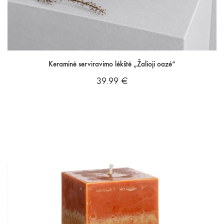
Keraminė serviravimo lėkštė „Žalioji oazė“
39.99
€