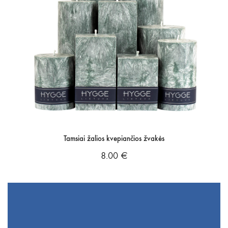
Tamsiai žalios kvepiančios žvakės
8.00
€