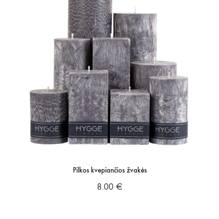
Pilkos kvepiančios žvakės
8.00
€