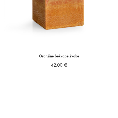
Oranžinė bekvapė žvakė
42.00
€