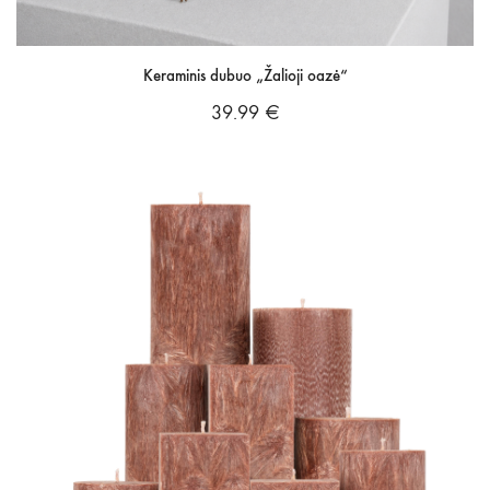
Keraminis dubuo „Žalioji oazė“
39.99
€