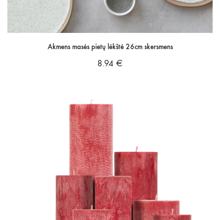
Akmens masės pietų lėkštė 26cm skersmens
8.94
€