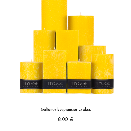
Geltonos kvepiančios žvakės
8.00
€