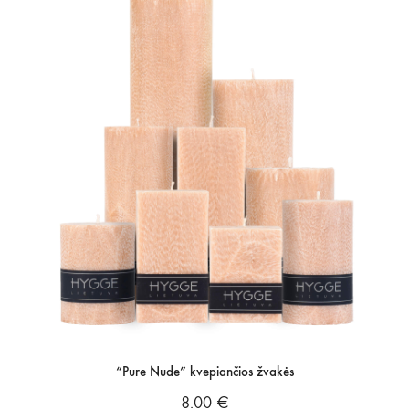
“Pure Nude” kvepiančios žvakės
8.00
€