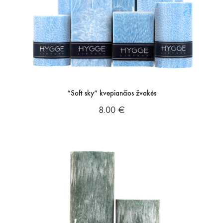
“Soft sky” kvepiančios žvakės
8.00
€